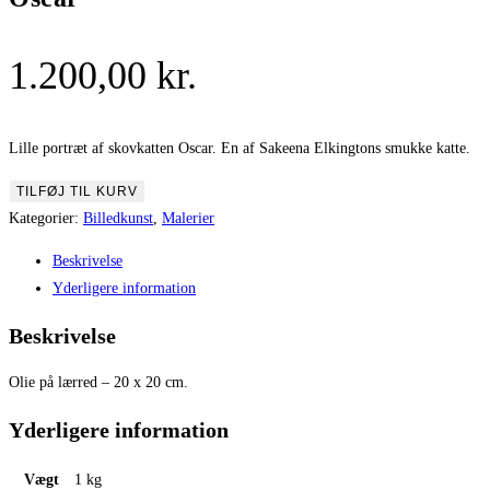
1.200,00
kr.
Lille portræt af skovkatten Oscar. En af Sakeena Elkingtons smukke katte.
Oscar
TILFØJ TIL KURV
antal
Kategorier:
Billedkunst
,
Malerier
Beskrivelse
Yderligere information
Beskrivelse
Olie på lærred – 20 x 20 cm.
Yderligere information
Vægt
1 kg