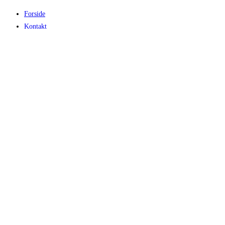
Forside
Kontakt
Galleri
Rikke Stiig
Den Lille Keramikskole
Shop
Privatlivspolitik
Handelsbetingelser
Gavekort
Menu
Forside
Kontakt
Galleri
Rikke Stiig
Den Lille Keramikskole
Shop