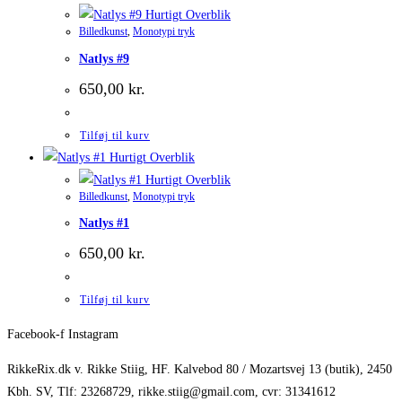
Hurtigt Overblik
Billedkunst
,
Monotypi tryk
Natlys #9
650,00
kr.
Tilføj til kurv
Hurtigt Overblik
Hurtigt Overblik
Billedkunst
,
Monotypi tryk
Natlys #1
650,00
kr.
Tilføj til kurv
Facebook-f
Instagram
RikkeRix.dk v. Rikke Stiig, HF. Kalvebod 80 / Mozartsvej 13 (butik), 2450
Kbh. SV, Tlf: 23268729, rikke.stiig@gmail.com, cvr: 31341612