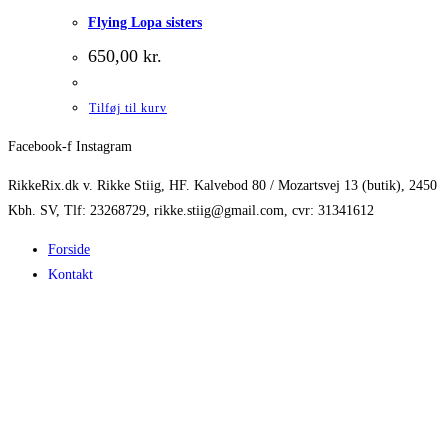
Flying Lopa sisters
650,00
kr.
Tilføj til kurv
Facebook-f
Instagram
RikkeRix.dk v. Rikke Stiig, HF. Kalvebod 80 / Mozartsvej 13 (butik), 2450
Kbh. SV, Tlf: 23268729, rikke.stiig@gmail.com, cvr: 31341612
Forside
Kontakt
Galleri
Rikke Stiig
Den Lille Keramikskole
Shop
Privatlivspolitik
Handelsbetingelser