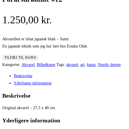
1.250,00
kr.
Akvarellen er tilsat japansk blæk – Sumi.
En japansk teknik som jeg har lært hos Etsuko Oide.
Forårsdrømme
TILFØJ TIL KURV
#12
Kategorier:
Akvarel
,
Billedkunst
Tags:
akvarel
,
art
,
kunst
,
Nordic design
antal
Beskrivelse
Yderligere information
Beskrivelse
Original akvarel – 27,5 x 40 cm.
Yderligere information