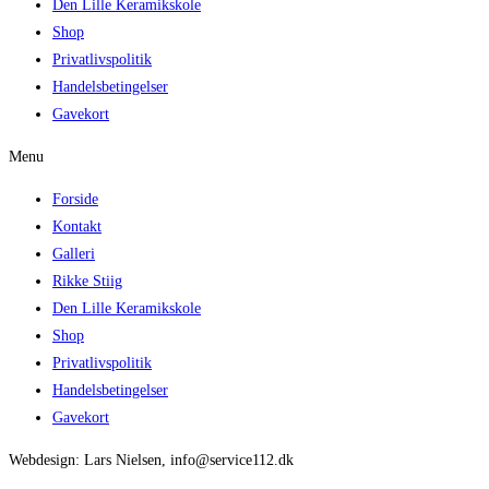
Den Lille Keramikskole
Shop
Privatlivspolitik
Handelsbetingelser
Gavekort
Menu
Forside
Kontakt
Galleri
Rikke Stiig
Den Lille Keramikskole
Shop
Privatlivspolitik
Handelsbetingelser
Gavekort
Webdesign: Lars Nielsen, info@service112.dk