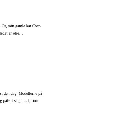
ag. Og min gamle kat Coco
lledet er olie…
st den dag. Modellerne på
eg påført slagmetal, som