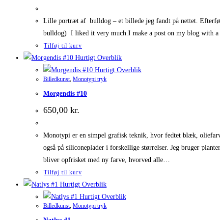
Lille portræt af bulldog – et billede jeg fandt på nettet. Efter
bulldog) I liked it very much.I make a post on my blog with 
Tilføj til kurv
Hurtigt Overblik
Hurtigt Overblik
Billedkunst
,
Monotypi tryk
Morgendis #10
650,00
kr.
Monotypi er en simpel grafisk teknik, hvor fedtet blæk, oliefarve
også på siliconeplader i forskellige størrelser. Jeg bruger plant
bliver opfrisket med ny farve, hvorved alle…
Tilføj til kurv
Hurtigt Overblik
Hurtigt Overblik
Billedkunst
,
Monotypi tryk