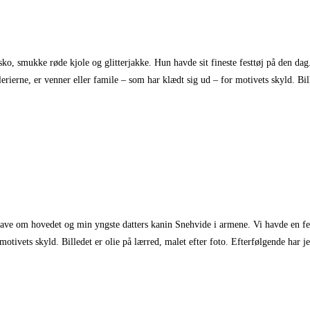
esko, smukke røde kjole og glitterjakke. Hun havde sit fineste festtøj på den d
erierne, er venner eller famile – som har klædt sig ud – for motivets skyld. Bi
rave om hovedet og min yngste datters kanin Snehvide i armene. Vi havde en fe
motivets skyld. Billedet er olie på lærred, malet efter foto. Efterfølgende har j