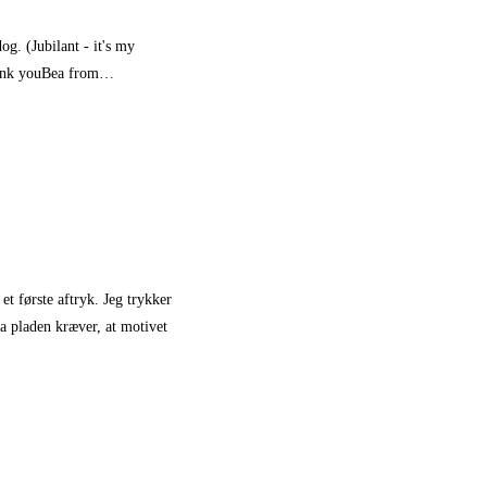
og. (Jubilant - it's my
Thank youBea from…
et første aftryk. Jeg trykker
ra pladen kræver, at motivet