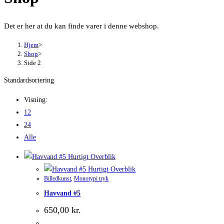
Det er her at du kan finde varer i denne webshop.
Hjem
>
Shop
>
Side 2
Standardsortering
Visning:
12
24
Alle
Hurtigt Overblik
Hurtigt Overblik
Billedkunst
,
Monotypi tryk
Havvand #5
650,00
kr.