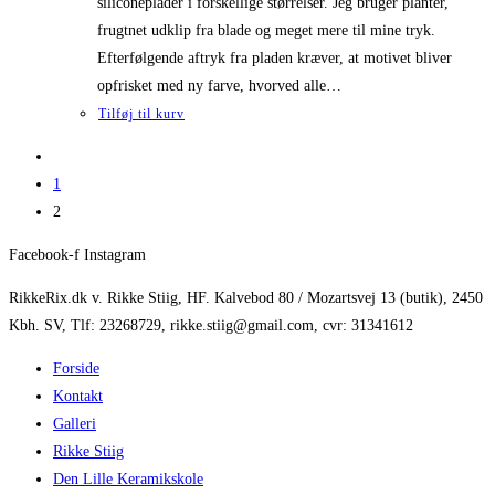
siliconeplader i forskellige størrelser. Jeg bruger planter,
frugtnet udklip fra blade og meget mere til mine tryk.
Efterfølgende aftryk fra pladen kræver, at motivet bliver
opfrisket med ny farve, hvorved alle…
Tilføj til kurv
1
2
Facebook-f
Instagram
RikkeRix.dk v. Rikke Stiig, HF. Kalvebod 80 / Mozartsvej 13 (butik), 2450
Kbh. SV, Tlf: 23268729, rikke.stiig@gmail.com, cvr: 31341612
Forside
Kontakt
Galleri
Rikke Stiig
Den Lille Keramikskole